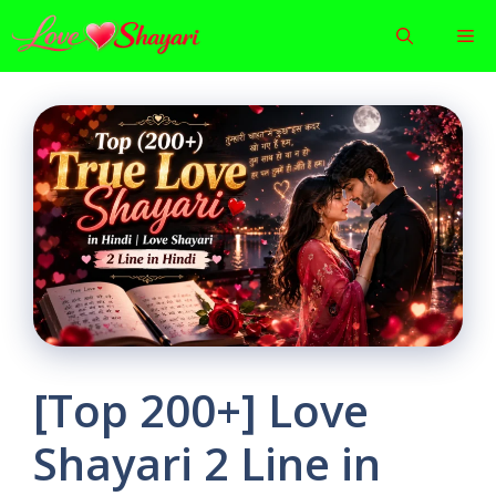
Skip
Me
to
content
[Top 200+] Love
Shayari 2 Line in